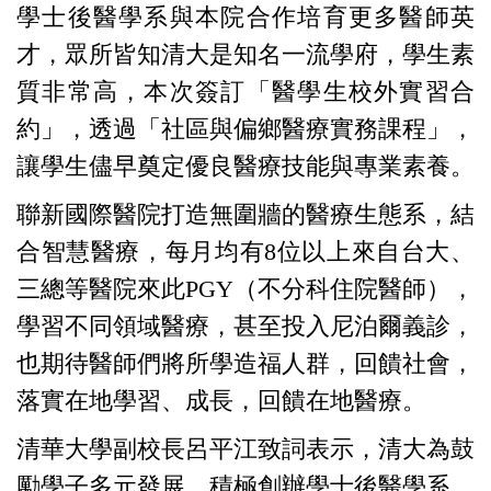
學士後醫學系與本院合作培育更多醫師英
才，眾所皆知清大是知名一流學府，學生素
質非常高，本次簽訂「醫學生校外實習合
約」，透過「社區與偏鄉醫療實務課程」，
讓學生儘早奠定優良醫療技能與專業素養。
聯新國際醫院打造無圍牆的醫療生態系，結
合智慧醫療，每月均有
8
位以上來自台大、
三總等醫院來此
PGY
（不分科住院醫師），
學習不同領域醫療，甚至投入尼泊爾義診，
也期待醫師們將所學造福人群，回饋社會，
落實在地學習、成長，回饋在地醫療。
清華大學副校長呂平江致詞表示，清大為鼓
勵學子多元發展，積極創辦學士後醫學系，