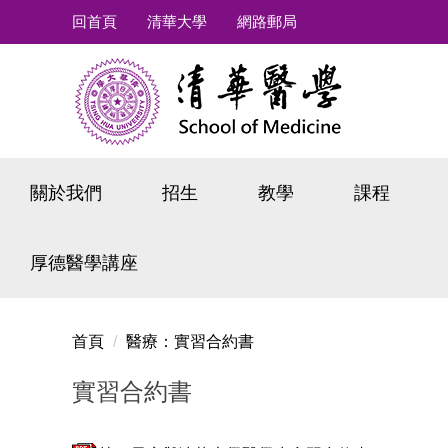
跳
回首頁
清華大學
網路郵局
到
主
要
內
容
區
關於我們
招生
教學
課程
厚德醫學講座
首頁
醫療：實習合約書
實習合約書