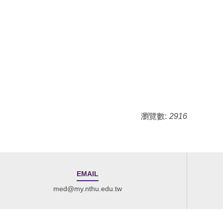
瀏覽數:
2916
EMAIL
med@my.nthu.edu.tw