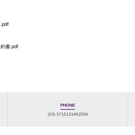
df
書.pdf
PHONE
(03) 5715131#62594