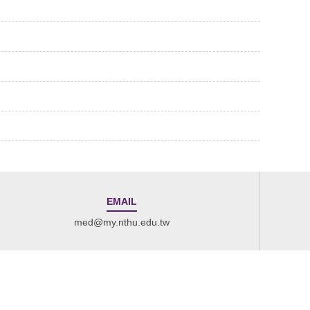
EMAIL
med@my.nthu.edu.tw