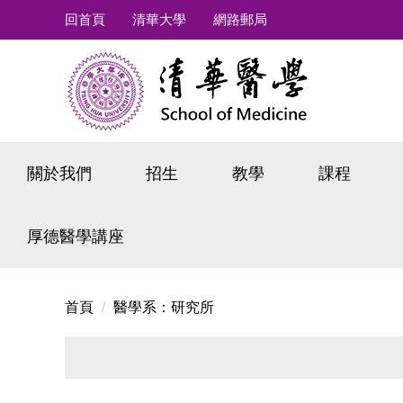
跳
回首頁
清華大學
網路郵局
到
主
要
內
容
區
關於我們
招生
教學
課程
厚德醫學講座
首頁
醫學系：研究所