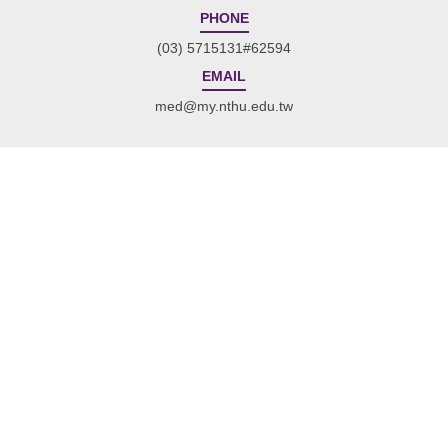
PHONE
(03) 5715131#62594
EMAIL
med@my.nthu.edu.tw