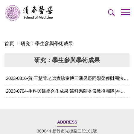
跳
到
主
要
內
容
首頁
研究：學生參與學術成果
區
研究：學生參與學術成果
2023-0816-賀 王慧菁老師實驗室博三潘昱辰同學 榮獲 財團法人肝病防治學術基金會 研究獎助金
2023-0704-生科與醫學合作成果 醫科系陳令儀教授團隊(神睿星)與醫學系謝政達醫師（國泰）合作獲國科會FITI創新創業計畫潛力獎
ADDRESS
300044 新竹市光復路二段101號