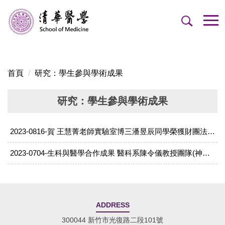
跳
到
主
要
內
容
首頁
研究：學生參與學術成果
區
研究：學生參與學術成果
2023-0816-賀 王慧菁老師實驗室博三潘昱辰同學 榮獲 財團法人肝病防治學術基金會 研究獎助金
2023-0704-生科與醫學合作成果 醫科系陳令儀教授團隊(神睿星)與醫學系謝政達醫師（國泰）合作獲國科會FITI創新創業計畫潛力獎
ADDRESS
300044 新竹市光復路二段101號