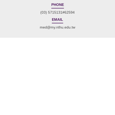
PHONE
(03) 5715131#62594
EMAIL
med@my.nthu.edu.tw