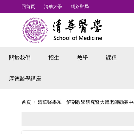
跳
回首頁
清華大學
網路郵局
到
主
要
內
容
區
關於我們
招生
教學
課程
厚德醫學講座
首頁
清華醫學系：解剖教學研究暨大體老師勸募中