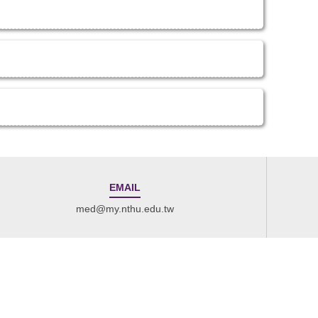
EMAIL
med@my.nthu.edu.tw