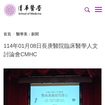
跳
到
主
要
內
容
首頁
醫學系：新聞
區
114年01月08日長庚醫院臨床醫學人文
討論會CMHC