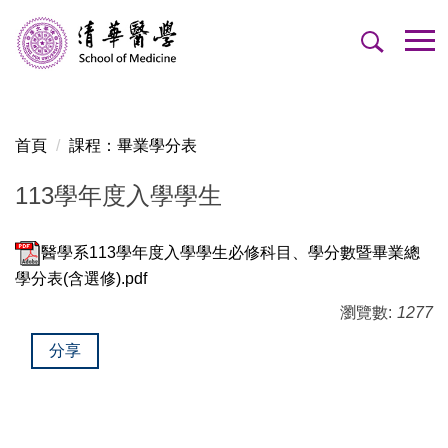
跳
到
主
要
內
容
首頁
課程：畢業學分表
區
113學年度入學學生
醫學系113學年度入學學生必修科目、學分數暨畢業總
學分表(含選修).pdf
瀏覽數:
1277
分享