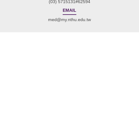
(03) 5715131#62594
EMAIL
med@my.nthu.edu.tw